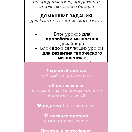
по продвижению, продажам и
открытию своего бренда
ДОМАШНИЕ ЗАДАНИЯ
для быстрого творческого роста
Блок уроков
для
проработки мышления
дизайнера
Блок вдохновляющих уроков
для развития творческого
мышления
и
насмотренности дизайнера
Закрытый вип-чат
+общий чат участников
обратная связь
по домашним заданиям лично от
Анны Морозовой
16 недель
обратной связи
12 месяцев доступа
к материалам курса
Печатный сертификат