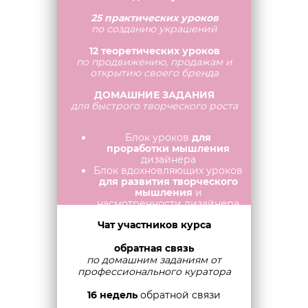
25 практических уроков
по созданию украшений
12 теоретических уроков
по продвижению, продажам и
открытию своего бренда
ДОМАШНИЕ ЗАДАНИЯ
для быстрого творческого роста
Блок уроков
для
проработки мышления
дизайнера
Блок вдохновляющих уроков
для развития творческого
мышления
и
насмотренности дизайнера
Чат участников курса
обратная связь
по домашним заданиям от
профессионального куратора
16 недель
обратной связи